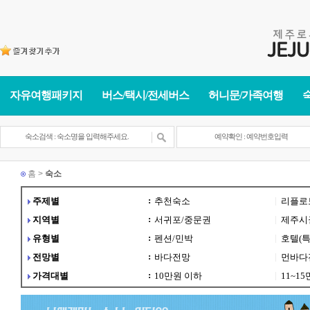
자유여행패키지
버스/택시/전세버스
허니문/가족여행
홈 >
숙소
:
|
주제별
추천숙소
리플로
:
|
지역별
서귀포/중문권
제주시
:
|
유형별
펜션/민박
호텔(특
:
|
전망별
바다전망
먼바다
:
|
가격대별
10만원 이하
11~1