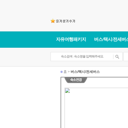
자유여행패키지
버스/택시/전세버
홈 >
버스/택시/전세버스