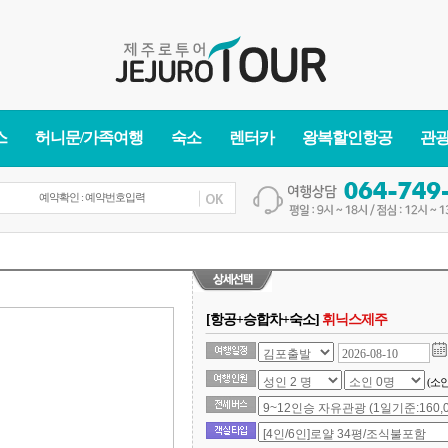
스
허니문/가족여행
숙소
렌터카
왕복할인항공
관
[항공+승합차+숙소]
휘닉스제주
(소인