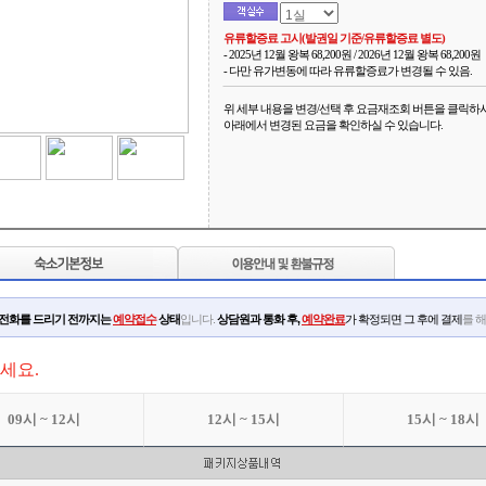
유류할증료 고시(발권일 기준/유류할증료 별도)
- 2025년 12월 왕복 68,200원 / 2026년 12월 왕복 68,200원
- 다만 유가변동에 따라 유류할증료가 변경될 수 있음.
위 세부 내용을 변경/선택 후 요금재조회 버튼을 클릭하
아래에서 변경된 요금을 확인하실 수 있습니다.
인전화를 드리기 전까지는
예약접수
상태
입니다.
상담원과 통화 후,
예약완료
가 확정되면 그 후에 결제
를 
세요.
09시 ~ 12시
12시 ~ 15시
15시 ~ 18시