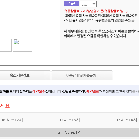
유류할증료 고시(발권일 기준/유류할증료 별도)
- 2025년 12월 왕복 68,200원 / 2026년 12월 왕복 68,200원
- 다만 유가변동에 따라 유류할증료가 변경될 수 있음.
위 세부 내용을 변경/선택 후 요금재조회 버튼을 클릭하
아래에서 변경된 요금을 확인하실 수 있습니다.
인전화를 드리기 전까지는
예약접수
상태
입니다.
상담원과 통화 후,
예약완료
가 확정되면 그 후에 결제
를 
세요.
09시 ~ 12시
12시 ~ 15시
15시 ~ 18시