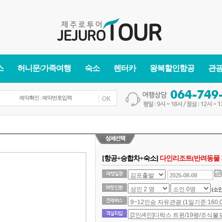
스
허니문/가족여행
숙소
렌터카
왕복할인항공
관
[항공+승합차+숙소]
다인리조트(반려동물 
(소인