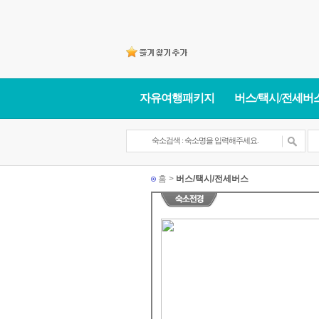
자유여행패키지
버스/택시/전세버
홈 >
버스/택시/전세버스