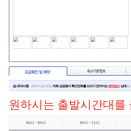
유의사항
예약이 접수되면
저희 상담원이 확인전화를 드리기 전까지는
예약접수
상태
입
원하시는 출발시간대를 
06시 ~ 09시
09시 ~ 12시