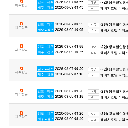
2026-08-07
08:55
김포→제주
(
2인
) 왕복할인항
제주항공
2026-08-09
09:45
제주→김포
해비치호텔 디럭스/
2026-08-07
08:55
김포→제주
(
2인
) 왕복할인항
제주항공
2026-08-09
10:05
제주→김포
해비치호텔 디럭스/
2026-08-07
08:55
김포→제주
(
2인
) 왕복할인항
제주항공
2026-08-09
10:35
제주→김포
해비치호텔 디럭스/
2026-08-07
09:20
김포→제주
(
2인
) 왕복할인항
제주항공
2026-08-09
07:10
제주→김포
해비치호텔 디럭스/
2026-08-07
09:20
김포→제주
(
2인
) 왕복할인항
제주항공
2026-08-09
08:15
제주→김포
해비치호텔 디럭스/
2026-08-07
09:20
김포→제주
(
2인
) 왕복할인항
제주항공
2026-08-09
08:40
제주→김포
해비치호텔 디럭스/