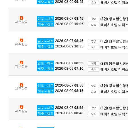
2026-08-09
09:45
제주→김포
해비치호텔 디럭스/
2026-08-07
08:45
김포→제주
(
2인
) 왕복할인항
제주항공
2026-08-09
10:05
제주→김포
해비치호텔 디럭스/
2026-08-07
08:45
김포→제주
(
2인
) 왕복할인항
제주항공
2026-08-09
10:35
제주→김포
해비치호텔 디럭스/
2026-08-07
08:55
김포→제주
(
2인
) 왕복할인항
제주항공
2026-08-09
07:10
제주→김포
해비치호텔 디럭스/
2026-08-07
08:55
김포→제주
(
2인
) 왕복할인항
제주항공
2026-08-09
08:15
제주→김포
해비치호텔 디럭스/
2026-08-07
08:55
김포→제주
(
2인
) 왕복할인항
제주항공
2026-08-09
08:40
제주→김포
해비치호텔 디럭스/