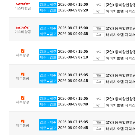
2026-08-07
15:00
김포→제주
(
2인
) 왕복할인항
이스타항공
2026-08-09
09:20
제주→김포
해비치호텔 디럭스/
2026-08-07
15:00
김포→제주
(
2인
) 왕복할인항
이스타항공
2026-08-09
09:35
제주→김포
해비치호텔 디럭스/
2026-08-07
15:05
김포→제주
(
2인
) 왕복할인항
제주항공
2026-08-09
07:10
제주→김포
해비치호텔 디럭스/
2026-08-07
15:05
김포→제주
(
2인
) 왕복할인항
제주항공
2026-08-09
08:15
제주→김포
해비치호텔 디럭스/
2026-08-07
15:05
김포→제주
(
2인
) 왕복할인항
제주항공
2026-08-09
08:40
제주→김포
해비치호텔 디럭스/
2026-08-07
15:05
김포→제주
(
2인
) 왕복할인항
제주항공
2026-08-09
09:45
제주→김포
해비치호텔 디럭스/