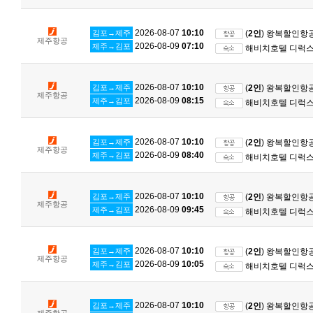
2026-08-07
10:10
김포→제주
(
2인
) 왕복할인항
제주항공
2026-08-09
07:10
제주→김포
해비치호텔 디럭스/
2026-08-07
10:10
김포→제주
(
2인
) 왕복할인항
제주항공
2026-08-09
08:15
제주→김포
해비치호텔 디럭스/
2026-08-07
10:10
김포→제주
(
2인
) 왕복할인항
제주항공
2026-08-09
08:40
제주→김포
해비치호텔 디럭스/
2026-08-07
10:10
김포→제주
(
2인
) 왕복할인항
제주항공
2026-08-09
09:45
제주→김포
해비치호텔 디럭스/
2026-08-07
10:10
김포→제주
(
2인
) 왕복할인항
제주항공
2026-08-09
10:05
제주→김포
해비치호텔 디럭스/
2026-08-07
10:10
김포→제주
(
2인
) 왕복할인항