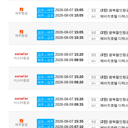
2026-08-07
15:05
김포→제주
(
2인
) 왕복할인항
제주항공
2026-08-09
10:05
제주→김포
해비치호텔 디럭스/
2026-08-07
15:05
김포→제주
(
2인
) 왕복할인항
제주항공
2026-08-09
10:35
제주→김포
해비치호텔 디럭스/
2026-08-07
15:20
김포→제주
(
2인
) 왕복할인항
이스타항공
2026-08-09
08:50
제주→김포
해비치호텔 디럭스/
2026-08-07
15:20
김포→제주
(
2인
) 왕복할인항
이스타항공
2026-08-09
09:20
제주→김포
해비치호텔 디럭스/
2026-08-07
15:20
김포→제주
(
2인
) 왕복할인항
이스타항공
2026-08-09
09:35
제주→김포
해비치호텔 디럭스/
2026-08-07
15:35
김포→제주
(
2인
) 왕복할인항
제주항공
2026-08-09
07:10
제주→김포
해비치호텔 디럭스/