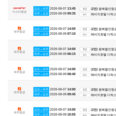
2026-08-07
13:45
김포→제주
(
2인
) 왕복할인항
이스타항공
2026-08-09
09:35
제주→김포
해비치호텔 디럭스/
2026-08-07
14:00
김포→제주
(
2인
) 왕복할인항
제주항공
2026-08-09
07:10
제주→김포
해비치호텔 디럭스/
2026-08-07
14:00
김포→제주
(
2인
) 왕복할인항
제주항공
2026-08-09
08:15
제주→김포
해비치호텔 디럭스/
2026-08-07
14:00
김포→제주
(
2인
) 왕복할인항
제주항공
2026-08-09
08:40
제주→김포
해비치호텔 디럭스/
2026-08-07
14:00
김포→제주
(
2인
) 왕복할인항
제주항공
2026-08-09
09:45
제주→김포
해비치호텔 디럭스/
2026-08-07
14:00
김포→제주
(
2인
) 왕복할인항
제주항공
2026-08-09
10:05
제주→김포
해비치호텔 디럭스/