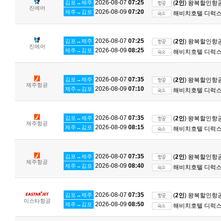
2026-08-07
07:25
김포→제주
(
2인
) 왕복할인항
진에어
2026-08-09
07:20
제주→김포
해비치호텔 디럭스/
2026-08-07
07:25
김포→제주
(
2인
) 왕복할인항
진에어
2026-08-09
08:25
제주→김포
해비치호텔 디럭스/
2026-08-07
07:35
김포→제주
(
2인
) 왕복할인항
제주항공
2026-08-09
07:10
제주→김포
해비치호텔 디럭스/
2026-08-07
07:35
김포→제주
(
2인
) 왕복할인항
제주항공
2026-08-09
08:15
제주→김포
해비치호텔 디럭스/
2026-08-07
07:35
김포→제주
(
2인
) 왕복할인항
제주항공
2026-08-09
08:40
제주→김포
해비치호텔 디럭스/
2026-08-07
07:35
김포→제주
(
2인
) 왕복할인항
이스타항공
2026-08-09
08:50
제주→김포
해비치호텔 디럭스/