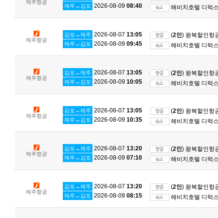
제주항공
2026-08-09
08:40
제주→김포
해비치호텔 디럭스/
2026-08-07
13:05
김포→제주
(
2인
) 왕복할인항
제주항공
2026-08-09
09:45
제주→김포
해비치호텔 디럭스/
2026-08-07
13:05
김포→제주
(
2인
) 왕복할인항
제주항공
2026-08-09
10:05
제주→김포
해비치호텔 디럭스/
2026-08-07
13:05
김포→제주
(
2인
) 왕복할인항
제주항공
2026-08-09
10:35
제주→김포
해비치호텔 디럭스/
2026-08-07
13:20
김포→제주
(
2인
) 왕복할인항
제주항공
2026-08-09
07:10
제주→김포
해비치호텔 디럭스/
2026-08-07
13:20
김포→제주
(
2인
) 왕복할인항
제주항공
2026-08-09
08:15
제주→김포
해비치호텔 디럭스/