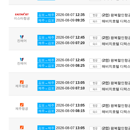
2026-08-07
12:35
김포→제주
(
2인
) 왕복할인항
이스타항공
2026-08-09
09:35
제주→김포
해비치호텔 디럭스/
2026-08-07
12:45
김포→제주
(
2인
) 왕복할인항
진에어
2026-08-09
07:20
제주→김포
해비치호텔 디럭스/
2026-08-07
12:45
김포→제주
(
2인
) 왕복할인항
진에어
2026-08-09
08:25
제주→김포
해비치호텔 디럭스/
2026-08-07
13:05
김포→제주
(
2인
) 왕복할인항
제주항공
2026-08-09
07:10
제주→김포
해비치호텔 디럭스/
2026-08-07
13:05
김포→제주
(
2인
) 왕복할인항
제주항공
2026-08-09
08:15
제주→김포
해비치호텔 디럭스/
2026-08-07
13:05
김포→제주
(
2인
) 왕복할인항