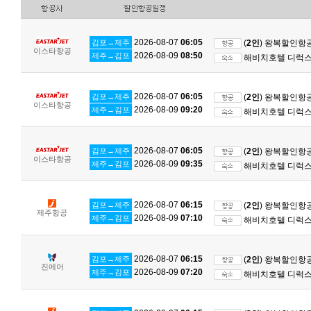
2026-08-07
06:05
김포→제주
(
2인
) 왕복할인항
이스타항공
2026-08-09
08:50
제주→김포
해비치호텔 디럭스/
2026-08-07
06:05
김포→제주
(
2인
) 왕복할인항
이스타항공
2026-08-09
09:20
제주→김포
해비치호텔 디럭스/
2026-08-07
06:05
김포→제주
(
2인
) 왕복할인항
이스타항공
2026-08-09
09:35
제주→김포
해비치호텔 디럭스/
2026-08-07
06:15
김포→제주
(
2인
) 왕복할인항
제주항공
2026-08-09
07:10
제주→김포
해비치호텔 디럭스/
2026-08-07
06:15
김포→제주
(
2인
) 왕복할인항
진에어
2026-08-09
07:20
제주→김포
해비치호텔 디럭스/