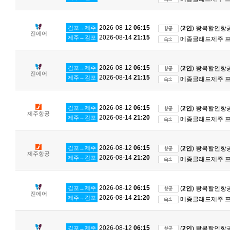
2026-08-12
06:15
김포→제주
(
2인
) 왕복할인항
진에어
2026-08-14
21:15
제주→김포
메종글래드제주 프리
2026-08-12
06:15
김포→제주
(
2인
) 왕복할인항
진에어
2026-08-14
21:15
제주→김포
메종글래드제주 프리
2026-08-12
06:15
김포→제주
(
2인
) 왕복할인항
제주항공
2026-08-14
21:20
제주→김포
메종글래드제주 프리
2026-08-12
06:15
김포→제주
(
2인
) 왕복할인항
제주항공
2026-08-14
21:20
제주→김포
메종글래드제주 프리
2026-08-12
06:15
김포→제주
(
2인
) 왕복할인항
진에어
2026-08-14
21:20
제주→김포
메종글래드제주 프리
2026-08-12
06:15
김포→제주
(
2인
) 왕복할인항