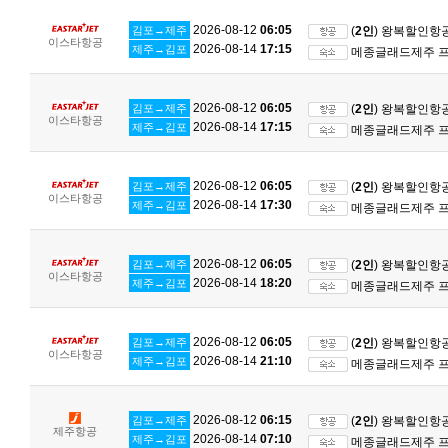
2026-08-12
06:05
김포→제주
(
2인
) 왕복할인항
이스타항공
2026-08-14
17:15
제주→김포
메종글래드제주 프리
2026-08-12
06:05
김포→제주
(
2인
) 왕복할인항
이스타항공
2026-08-14
17:15
제주→김포
메종글래드제주 프리
2026-08-12
06:05
김포→제주
(
2인
) 왕복할인항
이스타항공
2026-08-14
17:30
제주→김포
메종글래드제주 프리
2026-08-12
06:05
김포→제주
(
2인
) 왕복할인항
이스타항공
2026-08-14
18:20
제주→김포
메종글래드제주 프리
2026-08-12
06:05
김포→제주
(
2인
) 왕복할인항
이스타항공
2026-08-14
21:10
제주→김포
메종글래드제주 프리
2026-08-12
06:15
김포→제주
(
2인
) 왕복할인항
제주항공
2026-08-14
07:10
제주→김포
메종글래드제주 프리