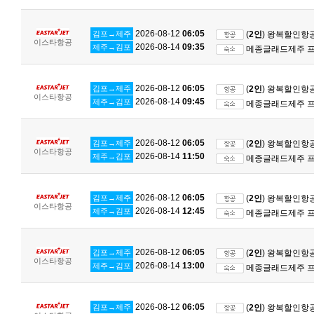
2026-08-12
06:05
김포→제주
(
2인
) 왕복할인항
이스타항공
2026-08-14
09:35
제주→김포
메종글래드제주 프리
2026-08-12
06:05
김포→제주
(
2인
) 왕복할인항
이스타항공
2026-08-14
09:45
제주→김포
메종글래드제주 프리
2026-08-12
06:05
김포→제주
(
2인
) 왕복할인항
이스타항공
2026-08-14
11:50
제주→김포
메종글래드제주 프리
2026-08-12
06:05
김포→제주
(
2인
) 왕복할인항
이스타항공
2026-08-14
12:45
제주→김포
메종글래드제주 프리
2026-08-12
06:05
김포→제주
(
2인
) 왕복할인항
이스타항공
2026-08-14
13:00
제주→김포
메종글래드제주 프리
2026-08-12
06:05
김포→제주
(
2인
) 왕복할인항