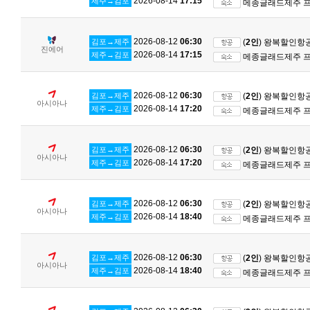
2026-08-14
17:15
제주→김포
메종글래드제주 프리
2026-08-12
06:30
김포→제주
(
2인
) 왕복할인항
진에어
2026-08-14
17:15
제주→김포
메종글래드제주 프리
2026-08-12
06:30
김포→제주
(
2인
) 왕복할인항
아시아나
2026-08-14
17:20
제주→김포
메종글래드제주 프리
2026-08-12
06:30
김포→제주
(
2인
) 왕복할인항
아시아나
2026-08-14
17:20
제주→김포
메종글래드제주 프리
2026-08-12
06:30
김포→제주
(
2인
) 왕복할인항
아시아나
2026-08-14
18:40
제주→김포
메종글래드제주 프리
2026-08-12
06:30
김포→제주
(
2인
) 왕복할인항
아시아나
2026-08-14
18:40
제주→김포
메종글래드제주 프리