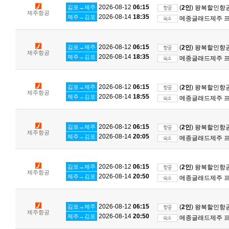
2026-08-12
06:15
김포→제주
(
2인
) 왕복할인항
제주항공
2026-08-14
18:35
제주→김포
메종글래드제주 프리
2026-08-12
06:15
김포→제주
(
2인
) 왕복할인항
제주항공
2026-08-14
18:35
제주→김포
메종글래드제주 프리
2026-08-12
06:15
김포→제주
(
2인
) 왕복할인항
제주항공
2026-08-14
18:55
제주→김포
메종글래드제주 프리
2026-08-12
06:15
김포→제주
(
2인
) 왕복할인항
제주항공
2026-08-14
20:05
제주→김포
메종글래드제주 프리
2026-08-12
06:15
김포→제주
(
2인
) 왕복할인항
제주항공
2026-08-14
20:50
제주→김포
메종글래드제주 프리
2026-08-12
06:15
김포→제주
(
2인
) 왕복할인항
제주항공
2026-08-14
20:50
제주→김포
메종글래드제주 프리