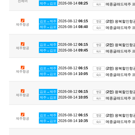
진에어
2026-08-14
08:25
제주→김포
메종글래드제주 프리
2026-08-12
06:15
김포→제주
(
2인
) 왕복할인항
제주항공
2026-08-14
08:40
제주→김포
메종글래드제주 프리
2026-08-12
06:15
김포→제주
(
2인
) 왕복할인항
제주항공
2026-08-14
09:45
제주→김포
메종글래드제주 프리
2026-08-12
06:15
김포→제주
(
2인
) 왕복할인항
제주항공
2026-08-14
10:05
제주→김포
메종글래드제주 프리
2026-08-12
06:15
김포→제주
(
2인
) 왕복할인항
제주항공
2026-08-14
10:05
제주→김포
메종글래드제주 프리
2026-08-12
06:15
김포→제주
(
2인
) 왕복할인항
제주항공
2026-08-14
10:35
제주→김포
메종글래드제주 프리