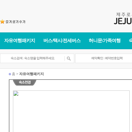
자유여행패키지
버스/택시/전세버스
허니문/가족여행
홈 >
자유여행패키지