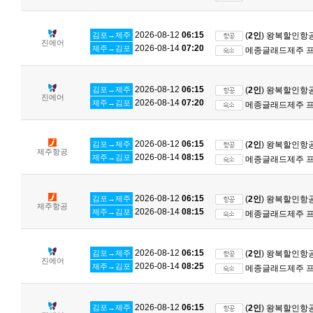
2026-08-12
06:15
김포→제주
(
2인
) 왕복할인항
진에어
2026-08-14
07:20
제주→김포
메종글래드제주 프리
2026-08-12
06:15
김포→제주
(
2인
) 왕복할인항
진에어
2026-08-14
07:20
제주→김포
메종글래드제주 프리
2026-08-12
06:15
김포→제주
(
2인
) 왕복할인항
제주항공
2026-08-14
08:15
제주→김포
메종글래드제주 프리
2026-08-12
06:15
김포→제주
(
2인
) 왕복할인항
제주항공
2026-08-14
08:15
제주→김포
메종글래드제주 프리
2026-08-12
06:15
김포→제주
(
2인
) 왕복할인항
진에어
2026-08-14
08:25
제주→김포
메종글래드제주 프리
2026-08-12
06:15
김포→제주
(
2인
) 왕복할인항