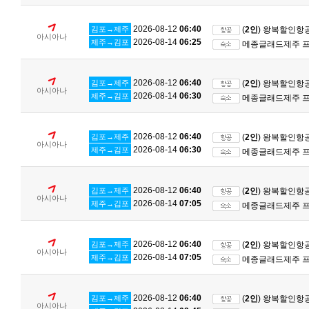
2026-08-12
06:40
김포→제주
(
2인
) 왕복할인항
아시아나
2026-08-14
06:25
제주→김포
메종글래드제주 프리
2026-08-12
06:40
김포→제주
(
2인
) 왕복할인항
아시아나
2026-08-14
06:30
제주→김포
메종글래드제주 프리
2026-08-12
06:40
김포→제주
(
2인
) 왕복할인항
아시아나
2026-08-14
06:30
제주→김포
메종글래드제주 프리
2026-08-12
06:40
김포→제주
(
2인
) 왕복할인항
아시아나
2026-08-14
07:05
제주→김포
메종글래드제주 프리
2026-08-12
06:40
김포→제주
(
2인
) 왕복할인항
아시아나
2026-08-14
07:05
제주→김포
메종글래드제주 프리
2026-08-12
06:40
김포→제주
(
2인
) 왕복할인항
아시아나