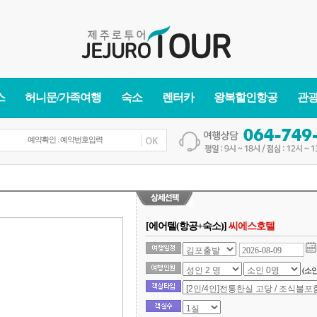
스
허니문/가족여행
숙소
렌터카
왕복할인항공
관
[에어텔(항공+숙소)]
씨에스호텔
(소인