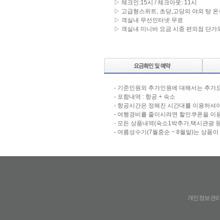
▷ 체크인:15시 / 체크아웃: 11시
▷ 고급형스위트, 초당,고당의 야외 탕 
▷ 객실내 무선인터넷 무료
▷ 객실내 미니바 요금 시중 편의점 단가와
- 기준인원외 추가인원에 대해서는 추가요
- 포함내역 : 항공 + 숙소
- 항공시간은 정해진 시간대를 이용하셔야
- 여행경비를 줄이시려면 할인쿠폰을 이용
- 모든 상품내역(숙소1박추가,택시관광 
- 여름성수기(7월중순 ~ 8월말)는 상품
개인정보관리책임