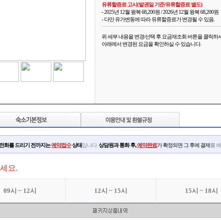
유류할증료 고시(발권일 기준/유류할증료 별도)
- 2025년 12월 왕복 68,200원 / 2026년 12월 왕복 68,200원
- 다만 유가변동에 따라 유류할증료가 변경될 수 있음.
위 세부 내용을 변경/선택 후 요금재조회 버튼을 클릭하
아래에서 변경된 요금을 확인하실 수 있습니다.
인전화를 드리기 전까지는
예약접수
상태
입니다.
상담원과 통화 후,
예약완료
가 확정되면 그 후에 결제
를 
세요.
09시 ~ 12시
12시 ~ 15시
15시 ~ 18시