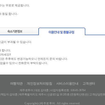
온수는 무료로 제공됩니다.
 동일 합니다.
금이 부과될 수 있습니다.
 합니다.
하세요!!
등)은 추후에도 변경가능하오니 언제든지 문의 바랍니다.
이 없을수 있으니 전화문의 부탁드립니다.
여행약관
|
개인정보처리방침
|
서비스이용안내
|
고객센터
제주로투어 | 대표 김대훈 | 사업자등록번호 : 616-81-39764
자 김대훈 | 제주특별자치도 제주시 신광로1길 10 205호 (연동학산맨션) | 고객상담전화:064
Copyright(c)제주로투어. All rights reserved.