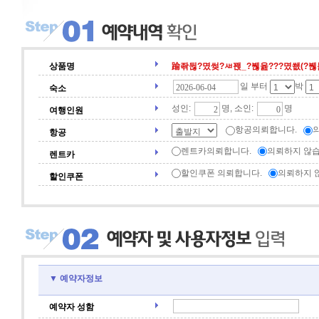
상품명
踰좎뒪?몄썾?ㅽ꽩_?붾윮???몄쐢(?붾툝,
일 부터
박
숙소
성인:
명, 소인:
명
여행인원
항공의뢰합니다.
항공
렌트카의뢰합니다.
의뢰하지 않습
렌트카
할인쿠폰 의뢰합니다.
의뢰하지 
할인쿠폰
▼ 예약자정보
예약자 성함