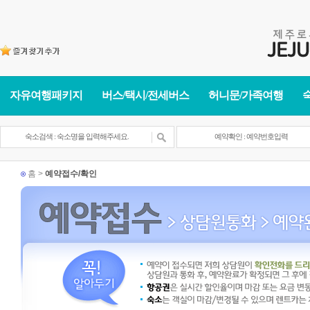
자유여행패키지
버스/택시/전세버스
허니문/가족여행
홈 >
예약접수/확인