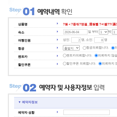
상품명
?쒖＜?좊씪?명뀛_濡쒖뻹 ?ㅼ쐞??/ 議곗
일 부터
박
숙소
성인:
명, 소인:
명
여행인원
항공의뢰합니다.
항공
렌트카의뢰합니다.
의뢰하지 않습
렌트카
할인쿠폰 의뢰합니다.
의뢰하지 
할인쿠폰
▼ 예약자정보
예약자 성함