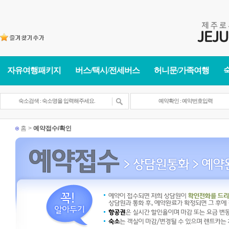
자유여행패키지
버스/택시/전세버스
허니문/가족여행
홈 >
예약접수/확인