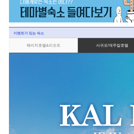
이벤트가 있는 숙소
해비치호텔&리조트
서귀포/제주칼호텔