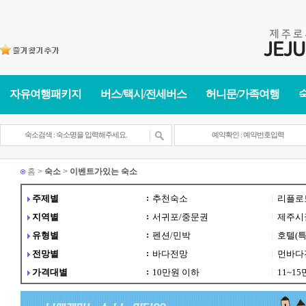
자유여행패키지
버스/택시/전세버스
허니문/가족여행
홈 >
숙소
>
이벤트가있는 숙소
:
|
주제별
추천숙소
리플로
:
|
지역별
서귀포/중문권
제주시
:
|
유형별
펜션/민박
호텔(특
:
|
전망별
바다전망
먼바다
:
|
가격대별
10만원 이하
11~1