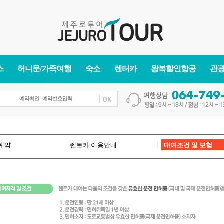
스
허니문/가족여행
숙소
렌터카
왕복할인항공
관
|
|
예약
렌트카 이용안내
대여조건 및 보험