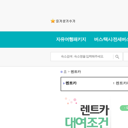
자유여행패키지
버스/택시/전세버
홈 >
렌트카
:
렌트카
렌트카